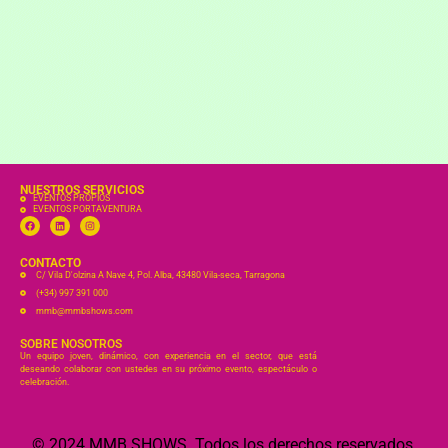
NUESTROS SERVICIOS
EVENTOS PROPIOS
EVENTOS PORTAVENTURA
CONTACTO
C/ Vila D'olzina A Nave 4, Pol. Alba, 43480 Vila-seca, Tarragona
(+34) 997 391 000
mmb@mmbshows.com
SOBRE NOSOTROS
Un equipo joven, dinámico, con experiencia en el sector, que está
deseando colaborar con ustedes en su próximo evento, espectáculo o
celebración.
© 2024 MMB SHOWS. Todos los derechos reservados.